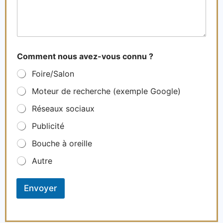
s
s
*
a
C
g
h
e
o
*
i
Comment nous avez-vous connu ?
x
Foire/Salon
Moteur de recherche (exemple Google)
Réseaux sociaux
Publicité
Bouche à oreille
Autre
Envoyer